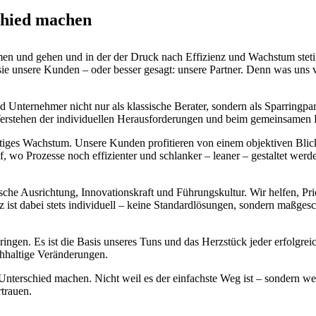
chied machen
mmen und gehen und in der der Druck nach Effizienz und Wachstum steti
e unsere Kunden – oder besser gesagt: unsere Partner. Denn was uns verb
 Unternehmer nicht nur als klassische Berater, sondern als Sparringpa
Verstehen der individuellen Herausforderungen und beim gemeinsamen 
tiges Wachstum. Unsere Kunden profitieren von einem objektiven Blick
f, wo Prozesse noch effizienter und schlanker – leaner – gestaltet werde
egische Ausrichtung, Innovationskraft und Führungskultur. Wir helfen, 
tz ist dabei stets individuell – keine Standardlösungen, sondern maßge
ringen. Es ist die Basis unseres Tuns und das Herzstück jeder erfolgre
hhaltige Veränderungen.
Unterschied machen. Nicht weil es der einfachste Weg ist – sondern wei
trauen.