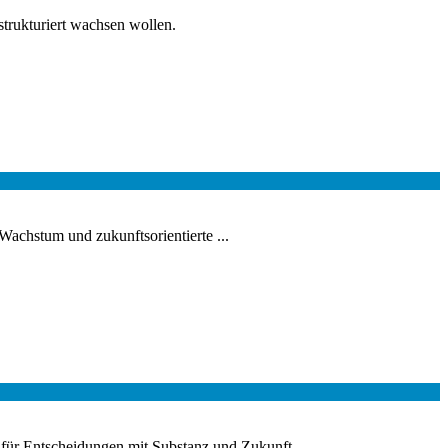
strukturiert wachsen wollen.
achstum und zukunftsorientierte ...
 für Entscheidungen mit Substanz und Zukunft.