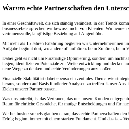
Support
Warum echte Partnerschaften den Unters
Testimonials
In einer Geschäftswelt, die sich ständig verändert, in der Trends ko
businessrebels sprechen wir bewusst nicht von Klienten. Wir nennen si
vertrauensvolle, langfristige Beziehung auf Augenhöhe.
Mit mehr als 15 Jahren Erfahrung begleiten wir Unternehmerinnen und
Aufgabe beginnt dort, wo andere oft aufhören: beim Zuhören, beim 
Dabei geht es nicht um kurzfristige Optimierung, sondern um nachhal
liegen, identifizieren Potenziale zur Weiterentwicklung und decken au
neue Wege zu denken und echte Veränderungen anzustoßen.
Finanzielle Stabilität ist dabei ebenso ein zentrales Thema wie strat
heraus, sondern auf Basis fundierter Analysen zu treffen. Unser Ansa
Zielen unserer Partner passen.
Was uns antreibt, ist das Vertrauen, das uns unsere Kunden entgegenb
Raum für ehrliche Gespräche, für mutige Entscheidungen und für nac
Wir bei businessrebels glauben daran, dass echte Partnerschaften den 
Erfolg beginnt immer mit einem starken Fundament. Und das ist – Ver