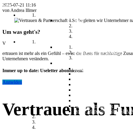
Menu
2025-07-21 11:16
von Andrea Illmer
Über Uns
Team
Projekte
Referenz Marketing & Werbun
Um was geht's?
Referenz Beratung
Leistungen
V
Gründung & Förderung
Finance & Bankfähigkeit
ertrauen ist mehr als ein Gefühl – es ist die Basis für nachhaltige
Wachstum & Organisation
Unternehmen verändern.
Pakete
Startklar
Immer up to date: Useletter abonnieren!
Bankfähig
90-Tage Umsetzung
Anmelden
Führungskräftecoaching
Buchhaltung & Controlling
IT- & ERP-System Beratung
Marketing & Werbegrafik
Vertrauen als F
Personalverrechnung
Online Marketing (SEO/SEA/A
Academy
News
Kontakt