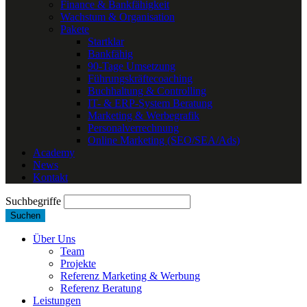
Finance & Bankfähigkeit
Wachstum & Organisation
Pakete
Startklar
Bankfähig
90-Tage Umsetzung
Führungskräftecoaching
Buchhaltung & Controlling
IT- & ERP-System Beratung
Marketing & Werbegrafik
Personalverrechnung
Online Marketing (SEO/SEA/Ads)
Academy
News
Kontakt
Suchbegriffe
Suchen
Über Uns
Team
Projekte
Referenz Marketing & Werbung
Referenz Beratung
Leistungen