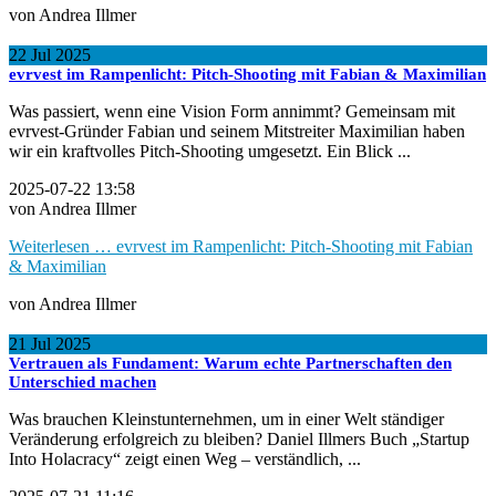
von Andrea Illmer
22
Jul
2025
evrvest im Rampenlicht: Pitch-Shooting mit Fabian & Maximilian
Was passiert, wenn eine Vision Form annimmt? Gemeinsam mit
evrvest-Gründer Fabian und seinem Mitstreiter Maximilian haben
wir ein kraftvolles Pitch-Shooting umgesetzt. Ein Blick ...
2025-07-22 13:58
von Andrea Illmer
Weiterlesen …
evrvest im Rampenlicht: Pitch-Shooting mit Fabian
& Maximilian
von Andrea Illmer
21
Jul
2025
Vertrauen als Fundament: Warum echte Partnerschaften den
Unterschied machen
Was brauchen Kleinstunternehmen, um in einer Welt ständiger
Veränderung erfolgreich zu bleiben? Daniel Illmers Buch „Startup
Into Holacracy“ zeigt einen Weg – verständlich, ...