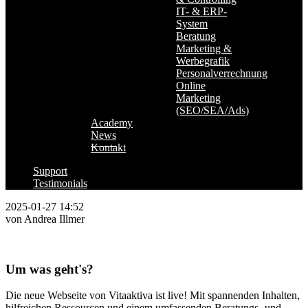
IT- & ERP-
System
Beratung
Marketing &
Werbegrafik
Personalverrechnung
Online
Marketing
(SEO/SEA/Ads)
Academy
News
Kontakt
Support
Testimonials
2025-01-27 14:52
von Andrea Illmer
Um was geht's?
D
ie neue Webseite von Vitaaktiva ist live! Mit spannenden Inhalten,
hilfreichen Ressourcen und einem umfassenden Beratungs- und