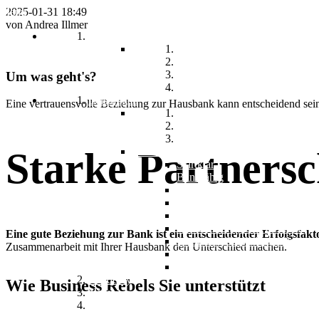
Menu
2025-01-31 18:49
von Andrea Illmer
Über Uns
Team
Projekte
Referenz Marketing & Werbun
Um was geht's?
Referenz Beratung
Leistungen
E
ine vertrauensvolle Beziehung zur Hausbank kann entscheidend sein –
Gründung & Förderung
Finance & Bankfähigkeit
Wachstum & Organisation
Pakete
Starke Partners
Startklar
Bankfähig
90-Tage Umsetzung
Führungskräftecoaching
Buchhaltung & Controlling
IT- & ERP-System Beratung
Eine gute Beziehung zur Bank ist ein entscheidender Erfolgsfakt
Marketing & Werbegrafik
Zusammenarbeit mit Ihrer Hausbank den Unterschied machen.
Personalverrechnung
Online Marketing (SEO/SEA/A
Academy
Wie Business Rebels Sie unterstützt
News
Kontakt