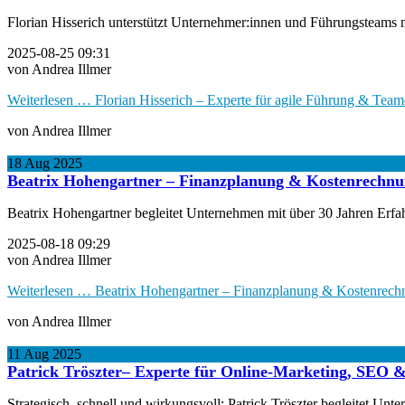
Florian Hisserich unterstützt Unternehmer:innen und Führungsteams 
2025-08-25 09:31
von Andrea Illmer
Weiterlesen …
Florian Hisserich – Experte für agile Führung & Tea
von Andrea Illmer
18
Aug
2025
Beatrix Hohengartner – Finanzplanung & Kostenrechnun
Beatrix Hohengartner begleitet Unternehmen mit über 30 Jahren Erfa
2025-08-18 09:29
von Andrea Illmer
Weiterlesen …
Beatrix Hohengartner – Finanzplanung & Kostenrechn
von Andrea Illmer
11
Aug
2025
Patrick Tröszter– Experte für Online-Marketing, SEO &
Strategisch, schnell und wirkungsvoll: Patrick Tröszter begleitet U