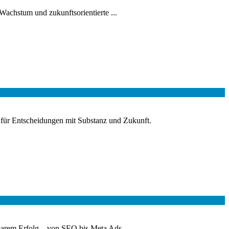
achstum und zukunftsorientierte ...
 für Entscheidungen mit Substanz und Zukunft.
ssbarem Erfolg – von SEO bis Meta Ads.