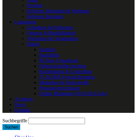
Projekte
Referenz Marketing & Werbung
Referenz Beratung
Leistungen
Gründung & Förderung
Finance & Bankfähigkeit
Wachstum & Organisation
Pakete
Startklar
Bankfähig
90-Tage Umsetzung
Führungskräftecoaching
Buchhaltung & Controlling
IT- & ERP-System Beratung
Marketing & Werbegrafik
Personalverrechnung
Online Marketing (SEO/SEA/Ads)
Academy
News
Kontakt
Suchbegriffe
Suchen