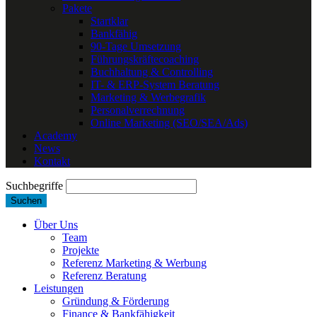
Pakete
Startklar
Bankfähig
90-Tage Umsetzung
Führungskräftecoaching
Buchhaltung & Controlling
IT- & ERP-System Beratung
Marketing & Werbegrafik
Personalverrechnung
Online Marketing (SEO/SEA/Ads)
Academy
News
Kontakt
Suchbegriffe
Suchen
Über Uns
Team
Projekte
Referenz Marketing & Werbung
Referenz Beratung
Leistungen
Gründung & Förderung
Finance & Bankfähigkeit