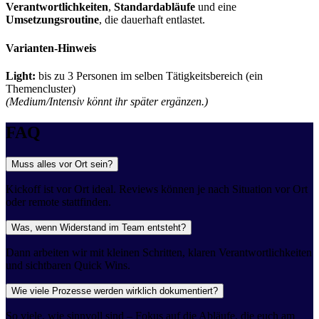
Verantwortlichkeiten
,
Standardabläufe
und eine
Umsetzungsroutine
, die dauerhaft entlastet.
Varianten-Hinweis
Light:
bis zu 3 Personen im selben Tätigkeitsbereich (ein
Themencluster)
(Medium/Intensiv könnt ihr später ergänzen.)
FAQ
Muss alles vor Ort sein?
Kickoff ist vor Ort ideal. Reviews können je nach Situation vor Ort
oder remote stattfinden.
Was, wenn Widerstand im Team entsteht?
Dann arbeiten wir mit kleinen Schritten, klaren Verantwortlichkeiten
und sichtbaren Quick Wins.
Wie viele Prozesse werden wirklich dokumentiert?
So viele, wie sinnvoll sind – Fokus auf die Abläufe, die euch am